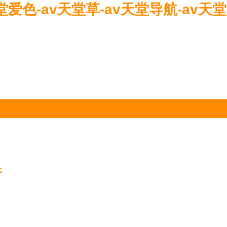
天堂爱色-av天堂草-av天堂导航-av天堂
析